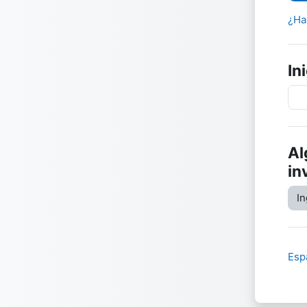
¿Ha
In
Al
in
In
Esp