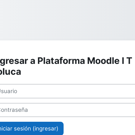
ngresar a Plataforma Moodle I T
oluca
ario
traseña
niciar sesión (ingresar)