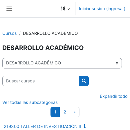
Saltar al contenido principal
Iniciar sesión (ingresar)
Pánel lateral
Cursos
DESARROLLO ACADÉMICO
DESARROLLO ACADÉMICO
Categorías
Buscar cursos
Buscar cursos
Expandir todo
Ver todas las subcategorías
Página 1
Página 2
Página siguiente
1
2
»
219300 TALLER DE INVESTIGACIÓN II